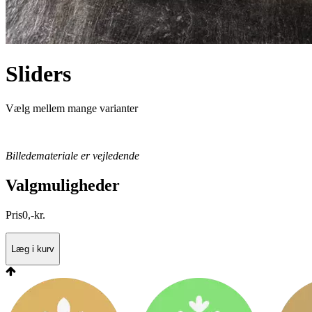
Sliders
Vælg mellem mange varianter
Billedemateriale er vejledende
Valgmuligheder
Pris
0
,
-
kr.
Læg i kurv