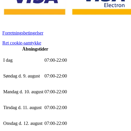
Forretningsbetingelser
Ret cookie-samtykke
Åbningstider
I dag
0
7
:
0
0
-
22
:
0
0
Søndag d. 9. august
0
7
:
0
0
-
22
:
0
0
Mandag d. 10. august
0
7
:
0
0
-
22
:
0
0
Tirsdag d. 11. august
0
7
:
0
0
-
22
:
0
0
Onsdag d. 12. august
0
7
:
0
0
-
22
:
0
0