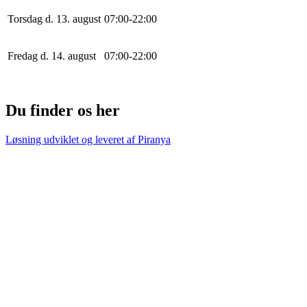
Torsdag d. 13. august
0
7
:
0
0
-
22
:
0
0
Fredag d. 14. august
0
7
:
0
0
-
22
:
0
0
Du finder os her
Løsning udviklet og leveret af
Piranya