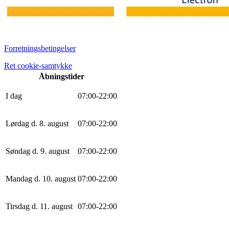
Forretningsbetingelser
Ret cookie-samtykke
Åbningstider
I dag
0
7
:
0
0
-
22
:
0
0
Lørdag d. 8. august
0
7
:
0
0
-
22
:
0
0
Søndag d. 9. august
0
7
:
0
0
-
22
:
0
0
Mandag d. 10. august
0
7
:
0
0
-
22
:
0
0
Tirsdag d. 11. august
0
7
:
0
0
-
22
:
0
0