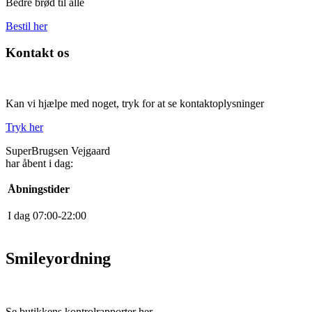
Bedre brød til alle
Bestil her
Kontakt os
Kan vi hjælpe med noget, tryk for at se kontaktoplysninger
Tryk her
SuperBrugsen Vejgaard
har åbent i dag:
Åbningstider
I dag
0
7
:
0
0
-
22
:
0
0
Smileyordning
Se butikkens kontrolrapporter her.