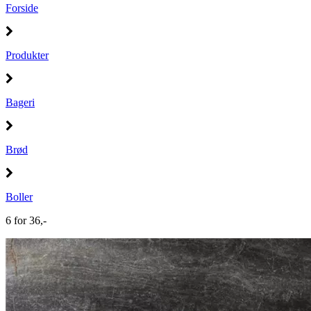
Forside
Produkter
Bageri
Brød
Boller
6 for 36,-