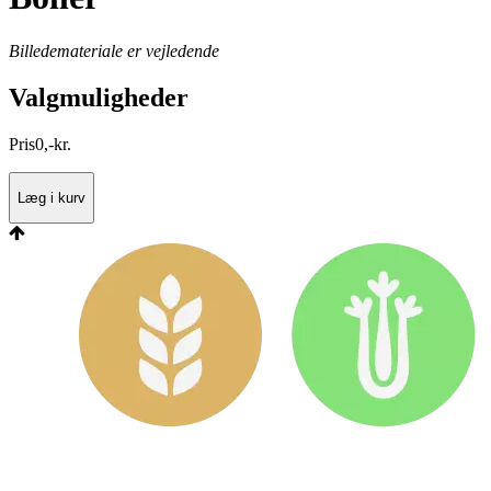
Billedemateriale er vejledende
Valgmuligheder
Pris
0
,
-
kr.
Læg i kurv