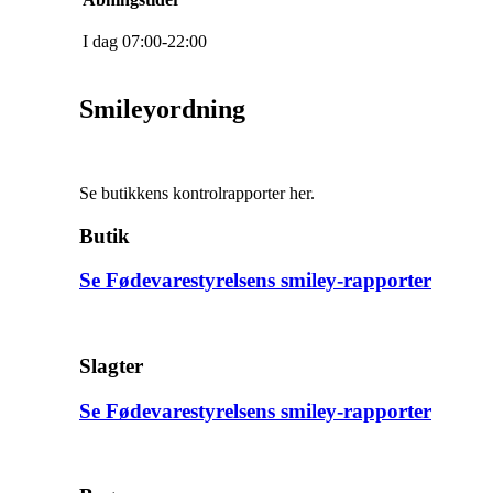
I dag
0
7
:
0
0
-
22
:
0
0
Smileyordning
Se butikkens kontrolrapporter her.
Butik
Se Fødevarestyrelsens smiley-rapporter
Slagter
Se Fødevarestyrelsens smiley-rapporter