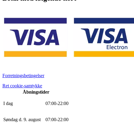
Forretningsbetingelser
Ret cookie-samtykke
Åbningstider
I dag
0
7
:
0
0
-
22
:
0
0
Søndag d. 9. august
0
7
:
0
0
-
22
:
0
0