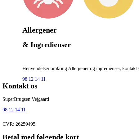
Allergener
& Ingredienser
Henvendelser omkring Allergener og ingredienser, kontakt ve
98 12 14 11
Kontakt os
SuperBrugsen Vejgaard
98 12 14 11
CVR: 26259495
Betal med følgende kort