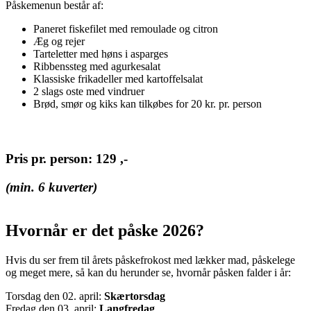
Påskemenun består af:
Paneret fiskefilet med remoulade og citron
Æg og rejer
Tarteletter med høns i asparges
Ribbenssteg med agurkesalat
Klassiske frikadeller med kartoffelsalat
2 slags oste med vindruer
Brød, smør og kiks kan tilkøbes for 20 kr. pr. person
Pris pr. person: 129 ,-
(min. 6 kuverter)
Hvornår er det påske 2026?
Hvis du ser frem til årets påskefrokost med lækker mad, påskelege
og meget mere, så kan du herunder se, hvornår påsken falder i år:
Torsdag den 02. april:
Skærtorsdag
Fredag den 03. april:
Langfredag